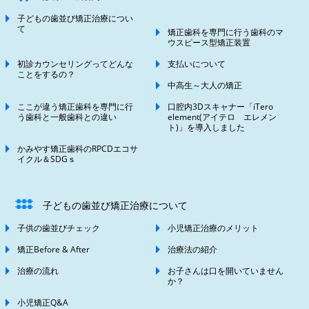
子どもの歯並び矯正治療につい
て
矯正歯科を専門に行う歯科のマ
ウスピース型矯正装置
初診カウンセリングってどんな
支払いについて
ことをするの？
中高生～大人の矯正
ここが違う矯正歯科を専門に行
口腔内3Dスキャナー「iTero
う歯科と一般歯科との違い
element(アイテロ エレメン
ト)」を導入しました
かみやす矯正歯科のRPCDエコサ
イクル＆SDGｓ
子どもの歯並び矯正治療について
子供の歯並びチェック
小児矯正治療のメリット
矯正Before & After
治療法の紹介
治療の流れ
お子さんは口を開いていません
か？
小児矯正Q&A