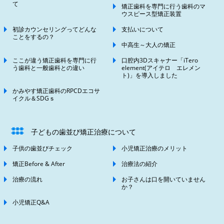
て
矯正歯科を専門に行う歯科のマ
ウスピース型矯正装置
初診カウンセリングってどんな
支払いについて
ことをするの？
中高生～大人の矯正
ここが違う矯正歯科を専門に行
口腔内3Dスキャナー「iTero
う歯科と一般歯科との違い
element(アイテロ エレメン
ト)」を導入しました
かみやす矯正歯科のRPCDエコサ
イクル＆SDGｓ
子どもの歯並び矯正治療について
子供の歯並びチェック
小児矯正治療のメリット
矯正Before & After
治療法の紹介
治療の流れ
お子さんは口を開いていません
か？
小児矯正Q&A