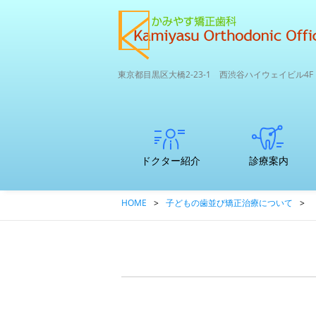
東京都目黒区大橋2-23-1 西渋谷ハイウェイビル4F
ドクター紹介
診療案内
矯正専門医
子どもの歯並び
初診カウンセリ
支払いについて
中高生～大人の
ここが違う矯正
口腔内3Dスキャ
かみやす矯正歯
HOME
>
子どもの歯並び矯正治療について
>
のマウスピ
矯正治療につい
ングってどんな
矯正
専門医院と一般
ナー
科のRPCDエコ
ース矯正
て
ことをするの？
歯科との違い
サイクル＆SDG
ｓ