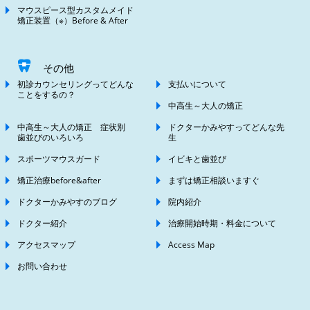
マウスピース型カスタムメイド
矯正装置（※）Before & After
その他
初診カウンセリングってどんな
支払いについて
ことをするの？
中高生～大人の矯正
中高生～大人の矯正 症状別
ドクターかみやすってどんな先
歯並びのいろいろ
生
スポーツマウスガード
イビキと歯並び
矯正治療before&after
まずは矯正相談いますぐ
ドクターかみやすのブログ
院内紹介
ドクター紹介
治療開始時期・料金について
アクセスマップ
Access Map
お問い合わせ