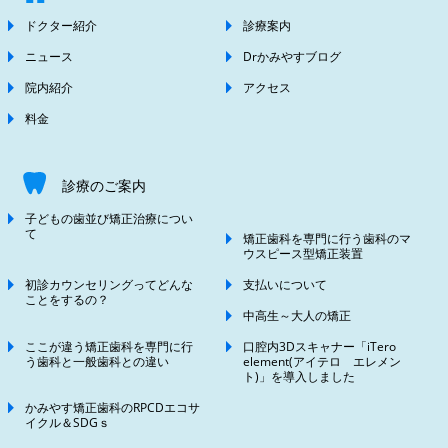
ドクター紹介
診療案内
ニュース
Drかみやすブログ
院内紹介
アクセス
料金
診療のご案内
子どもの歯並び矯正治療につい
て
矯正歯科を専門に行う歯科のマ
ウスピース型矯正装置
初診カウンセリングってどんな
支払いについて
ことをするの？
中高生～大人の矯正
ここが違う矯正歯科を専門に行
口腔内3Dスキャナー「iTero
う歯科と一般歯科との違い
element(アイテロ エレメン
ト)」を導入しました
かみやす矯正歯科のRPCDエコサ
イクル＆SDGｓ