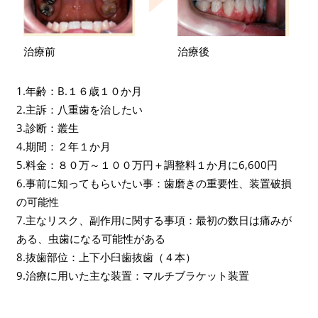
治療前
治療後
1.年齢：B.１６歳１０か月
2.主訴：八重歯を治したい
3.診断：叢生
4.期間：２年１か月
5.料金：８０万～１００万円＋調整料１か月に6,600円
6.事前に知ってもらいたい事：歯磨きの重要性、装置破損
の可能性
7.主なリスク、副作用に関する事項：最初の数日は痛みが
ある、虫歯になる可能性がある
8.抜歯部位：上下小臼歯抜歯（４本）
9.治療に用いた主な装置：マルチブラケット装置