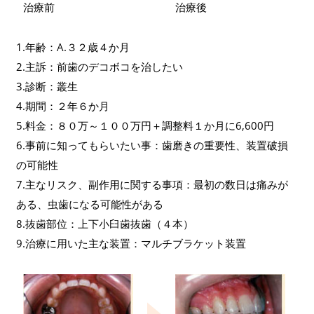
治療前
治療後
1.年齢：A.３２歳４か月
2.主訴：前歯のデコボコを治したい
3.診断：叢生
4.期間：２年６か月
5.料金：８０万～１００万円＋調整料１か月に6,600円
6.事前に知ってもらいたい事：歯磨きの重要性、装置破損
の可能性
7.主なリスク、副作用に関する事項：最初の数日は痛みが
ある、虫歯になる可能性がある
8.抜歯部位：上下小臼歯抜歯（４本）
9.治療に用いた主な装置：マルチブラケット装置