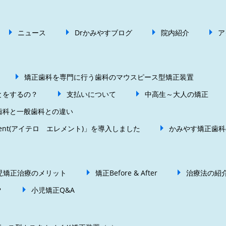
ニュース
Drかみやすブログ
院内紹介
ア
矯正歯科を専門に行う歯科のマウスピース型矯正装置
とをするの？
支払いについて
中高生～大人の矯正
歯科と一般歯科との違い
ement(アイテロ エレメント)」を導入しました
かみやす矯正歯科
児矯正治療のメリット
矯正Before & After
治療法の紹
？
小児矯正Q&A