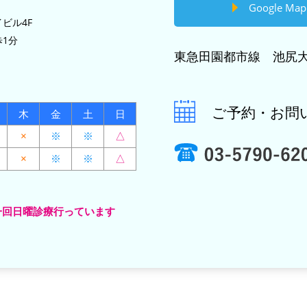
Google Map
ビル4F
1分
東急田園都市線 池尻大
ご予約・お問
木
金
土
日
×
※
※
△
×
※
※
△
一回日曜診療行っています