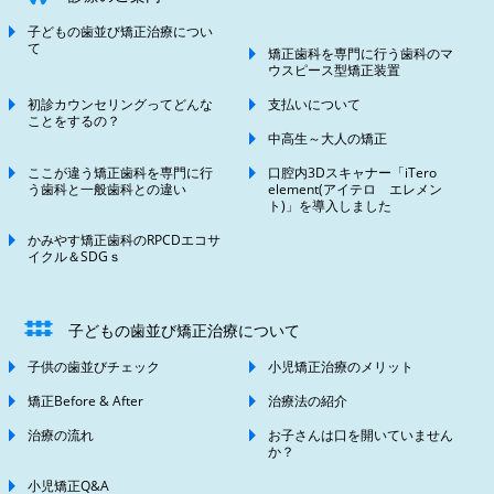
子どもの歯並び矯正治療につい
て
矯正歯科を専門に行う歯科のマ
ウスピース型矯正装置
初診カウンセリングってどんな
支払いについて
ことをするの？
中高生～大人の矯正
ここが違う矯正歯科を専門に行
口腔内3Dスキャナー「iTero
う歯科と一般歯科との違い
element(アイテロ エレメン
ト)」を導入しました
かみやす矯正歯科のRPCDエコサ
イクル＆SDGｓ
子どもの歯並び矯正治療について
子供の歯並びチェック
小児矯正治療のメリット
矯正Before & After
治療法の紹介
治療の流れ
お子さんは口を開いていません
か？
小児矯正Q&A