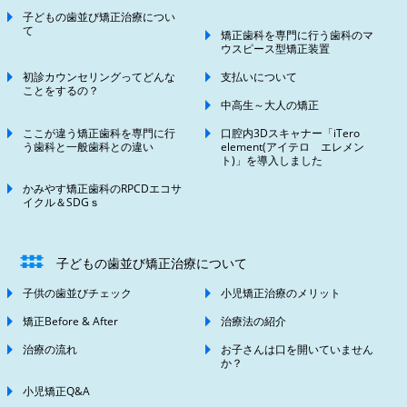
子どもの歯並び矯正治療につい
て
矯正歯科を専門に行う歯科のマ
ウスピース型矯正装置
初診カウンセリングってどんな
支払いについて
ことをするの？
中高生～大人の矯正
ここが違う矯正歯科を専門に行
口腔内3Dスキャナー「iTero
う歯科と一般歯科との違い
element(アイテロ エレメン
ト)」を導入しました
かみやす矯正歯科のRPCDエコサ
イクル＆SDGｓ
子どもの歯並び矯正治療について
子供の歯並びチェック
小児矯正治療のメリット
矯正Before & After
治療法の紹介
治療の流れ
お子さんは口を開いていません
か？
小児矯正Q&A