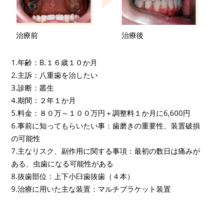
治療前
治療後
1.年齢：B.１６歳１０か月
2.主訴：八重歯を治したい
3.診断：叢生
4.期間：２年１か月
5.料金：８０万～１００万円＋調整料１か月に6,600円
6.事前に知ってもらいたい事：歯磨きの重要性、装置破損
の可能性
7.主なリスク、副作用に関する事項：最初の数日は痛みが
ある、虫歯になる可能性がある
8.抜歯部位：上下小臼歯抜歯（４本）
9.治療に用いた主な装置：マルチブラケット装置