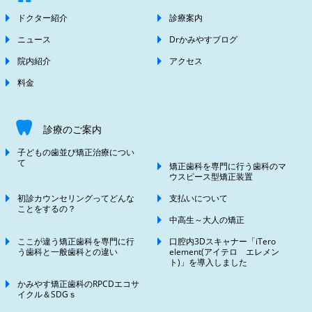
ドクター紹介
診療案内
ニュース
Drかみやすブログ
院内紹介
アクセス
料金
診療のご案内
子どもの歯並び矯正治療につい
て
矯正歯科を専門に行う歯科のマ
ウスピース型矯正装置
初診カウンセリングってどんな
支払いについて
ことをするの？
中高生～大人の矯正
ここが違う矯正歯科を専門に行
口腔内3Dスキャナー「iTero
う歯科と一般歯科との違い
element(アイテロ エレメン
ト)」を導入しました
かみやす矯正歯科のRPCDエコサ
イクル＆SDGｓ