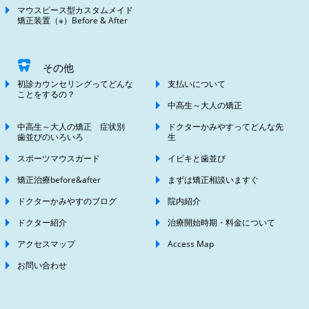
マウスピース型カスタムメイド
矯正装置（※）Before & After
その他
初診カウンセリングってどんな
支払いについて
ことをするの？
中高生～大人の矯正
中高生～大人の矯正 症状別
ドクターかみやすってどんな先
歯並びのいろいろ
生
スポーツマウスガード
イビキと歯並び
矯正治療before&after
まずは矯正相談いますぐ
ドクターかみやすのブログ
院内紹介
ドクター紹介
治療開始時期・料金について
アクセスマップ
Access Map
お問い合わせ