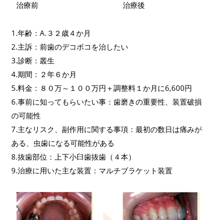
治療前
治療後
1.年齢：A.３２歳４か月
2.主訴：前歯のデコボコを治したい
3.診断：叢生
4.期間：２年６か月
5.料金：８０万～１００万円＋調整料１か月に6,600円
6.事前に知ってもらいたい事：歯磨きの重要性、装置破損
の可能性
7.主なリスク、副作用に関する事項：最初の数日は痛みが
ある、虫歯になる可能性がある
8.抜歯部位：上下小臼歯抜歯（４本）
9.治療に用いた主な装置：マルチブラケット装置