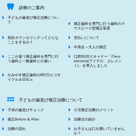
診療のご案内
子どもの歯並び矯正治療につい
て
矯正歯科を専門に行う歯科のマ
ウスピース型矯正装置
初診カウンセリングってどんな
支払いについて
ことをするの？
中高生～大人の矯正
ここが違う矯正歯科を専門に行
口腔内3Dスキャナー「iTero
う歯科と一般歯科との違い
element(アイテロ エレメン
ト)」を導入しました
かみやす矯正歯科のRPCDエコサ
イクル＆SDGｓ
子どもの歯並び矯正治療について
子供の歯並びチェック
小児矯正治療のメリット
矯正Before & After
治療法の紹介
治療の流れ
お子さんは口を開いていません
か？