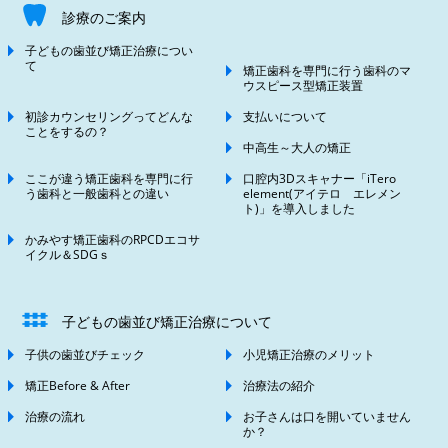
診療のご案内
子どもの歯並び矯正治療につい
て
矯正歯科を専門に行う歯科のマ
ウスピース型矯正装置
初診カウンセリングってどんな
支払いについて
ことをするの？
中高生～大人の矯正
ここが違う矯正歯科を専門に行
口腔内3Dスキャナー「iTero
う歯科と一般歯科との違い
element(アイテロ エレメン
ト)」を導入しました
かみやす矯正歯科のRPCDエコサ
イクル＆SDGｓ
子どもの歯並び矯正治療について
子供の歯並びチェック
小児矯正治療のメリット
矯正Before & After
治療法の紹介
治療の流れ
お子さんは口を開いていません
か？