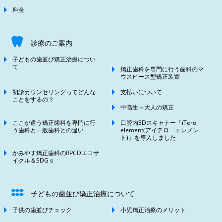
料金
診療のご案内
子どもの歯並び矯正治療につい
て
矯正歯科を専門に行う歯科のマ
ウスピース型矯正装置
初診カウンセリングってどんな
支払いについて
ことをするの？
中高生～大人の矯正
ここが違う矯正歯科を専門に行
口腔内3Dスキャナー「iTero
う歯科と一般歯科との違い
element(アイテロ エレメン
ト)」を導入しました
かみやす矯正歯科のRPCDエコサ
イクル＆SDGｓ
子どもの歯並び矯正治療について
子供の歯並びチェック
小児矯正治療のメリット