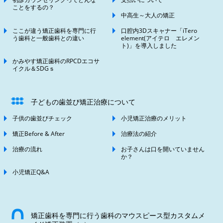
ことをするの？
中高生～大人の矯正
ここが違う矯正歯科を専門に行
口腔内3Dスキャナー「iTero
う歯科と一般歯科との違い
element(アイテロ エレメン
ト)」を導入しました
かみやす矯正歯科のRPCDエコサ
イクル＆SDGｓ
子どもの歯並び矯正治療について
子供の歯並びチェック
小児矯正治療のメリット
矯正Before & After
治療法の紹介
治療の流れ
お子さんは口を開いていません
か？
小児矯正Q&A
矯正歯科を専門に行う歯科のマウスピース型カスタムメ