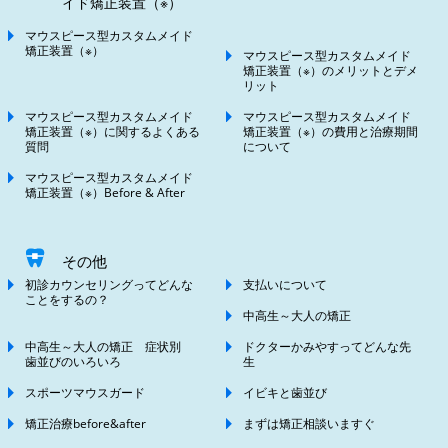
イド矯正装置（※）
マウスピース型カスタムメイド
矯正装置（※）
マウスピース型カスタムメイド
矯正装置（※）のメリットとデメ
リット
マウスピース型カスタムメイド
マウスピース型カスタムメイド
矯正装置（※）に関するよくある
矯正装置（※）の費用と治療期間
質問
について
マウスピース型カスタムメイド
矯正装置（※）Before & After
その他
初診カウンセリングってどんな
支払いについて
ことをするの？
中高生～大人の矯正
中高生～大人の矯正 症状別
ドクターかみやすってどんな先
歯並びのいろいろ
生
スポーツマウスガード
イビキと歯並び
矯正治療before&after
まずは矯正相談いますぐ