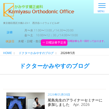
東京都目黒区大橋2-23-1 西渋谷ハイウェイビル4F
月〜水 11:00〜13:00 ／14:30〜20:00
診療
金〜土 10:00〜12：30 ／14:00〜19:00
休診日
木曜・日曜・祭日
日曜診療も月一回行っております。
⇒ 日曜診療予定表
HOME
：
ドクターかみやすのブログ
：
2026年5月
ドクターかみやすのブログ
2026年05月08日
尾島先生のアライナーセミナーに
参加しました Apr. 2026