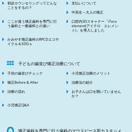
初診カウンセリングってどんな
支払いについて
ことをするの？
中高生～大人の矯正
ここが違う矯正歯科を専門に行
口腔内3Dスキャナー「iTero
う歯科と一般歯科との違い
element(アイテロ エレメン
ト)」を導入しました
かみやす矯正歯科のRPCDエコサ
イクル＆SDGｓ
子どもの歯並び矯正治療について
子供の歯並びチェック
小児矯正治療のメリット
矯正Before & After
治療法の紹介
治療の流れ
お子さんは口を開いていません
か？
小児矯正Q&A
矯正歯科を専門に行う歯科のマウスピース型カスタムメ