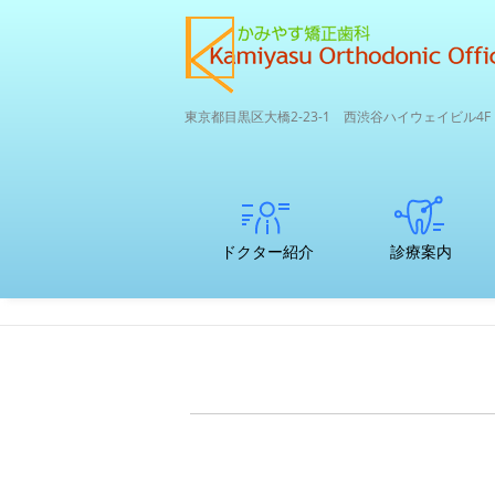
東京都目黒区大橋2-23-1 西渋谷ハイウェイビル4F
ドクター紹介
診療案内
矯正専門医
子どもの歯並び
初診カウンセリ
支払いについて
中高生～大人の
ここが違う矯正
口腔内3Dスキャ
かみやす矯正歯
のマウスピ
矯正治療につい
ングってどんな
矯正
専門医院と一般
ナー
科のRPCDエコ
ース矯正
て
ことをするの？
歯科との違い
サイクル＆SDG
ｓ