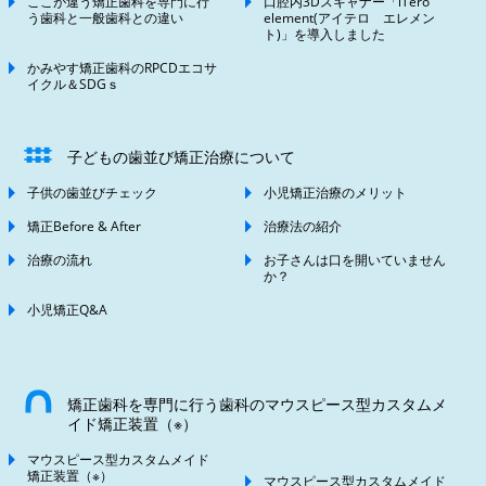
ここが違う矯正歯科を専門に行
口腔内3Dスキャナー「iTero
う歯科と一般歯科との違い
element(アイテロ エレメン
ト)」を導入しました
かみやす矯正歯科のRPCDエコサ
イクル＆SDGｓ
子どもの歯並び矯正治療について
子供の歯並びチェック
小児矯正治療のメリット
矯正Before & After
治療法の紹介
治療の流れ
お子さんは口を開いていません
か？
小児矯正Q&A
矯正歯科を専門に行う歯科のマウスピース型カスタムメ
イド矯正装置（※）
マウスピース型カスタムメイド
矯正装置（※）
マウスピース型カスタムメイド