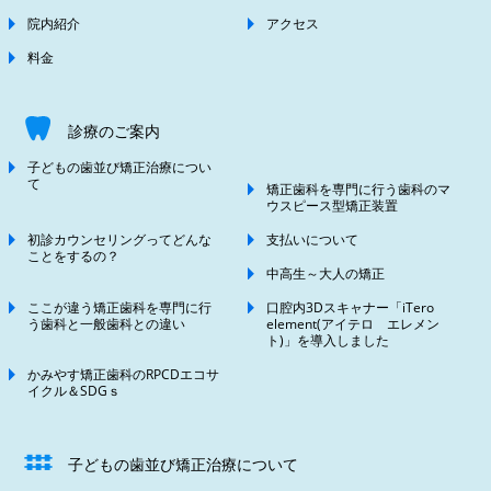
院内紹介
アクセス
料金
診療のご案内
子どもの歯並び矯正治療につい
て
矯正歯科を専門に行う歯科のマ
ウスピース型矯正装置
初診カウンセリングってどんな
支払いについて
ことをするの？
中高生～大人の矯正
ここが違う矯正歯科を専門に行
口腔内3Dスキャナー「iTero
う歯科と一般歯科との違い
element(アイテロ エレメン
ト)」を導入しました
かみやす矯正歯科のRPCDエコサ
イクル＆SDGｓ
子どもの歯並び矯正治療について