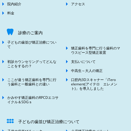
院内紹介
アクセス
料金
診療のご案内
子どもの歯並び矯正治療につい
て
矯正歯科を専門に行う歯科のマ
ウスピース型矯正装置
初診カウンセリングってどんな
支払いについて
ことをするの？
中高生～大人の矯正
ここが違う矯正歯科を専門に行
口腔内3Dスキャナー「iTero
う歯科と一般歯科との違い
element(アイテロ エレメン
ト)」を導入しました
かみやす矯正歯科のRPCDエコサ
イクル＆SDGｓ
子どもの歯並び矯正治療について