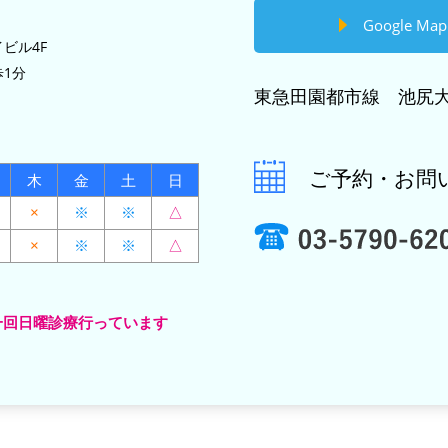
Google Map
ビル4F
1分
東急田園都市線 池尻大
ご予約・お問
木
金
土
日
×
※
※
△
×
※
※
△
一回日曜診療行っています