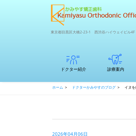
東京都目黒区大橋2-23-1 西渋谷ハイウェイビル4F
ドクター紹介
診療案内
矯正専門医
子どもの歯並び
初診カウンセリ
支払いについて
中高生～大人の
ここが違う矯正
口腔内3Dスキャ
かみやす矯正歯
ホーム
>
ドクターかみやすのブログ
>
イヌを
のマウスピ
矯正治療につい
ングってどんな
矯正
専門医院と一般
ナー
科のRPCDエコ
ース矯正
て
ことをするの？
歯科との違い
サイクル＆SDG
ｓ
2026年04月06日