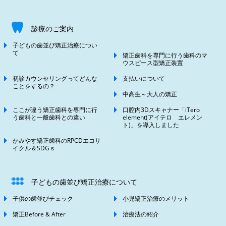
診療のご案内
子どもの歯並び矯正治療につい
て
矯正歯科を専門に行う歯科のマ
ウスピース型矯正装置
初診カウンセリングってどんな
支払いについて
ことをするの？
中高生～大人の矯正
ここが違う矯正歯科を専門に行
口腔内3Dスキャナー「iTero
う歯科と一般歯科との違い
element(アイテロ エレメン
ト)」を導入しました
かみやす矯正歯科のRPCDエコサ
イクル＆SDGｓ
子どもの歯並び矯正治療について
子供の歯並びチェック
小児矯正治療のメリット
矯正Before & After
治療法の紹介