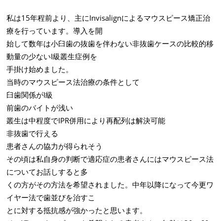
私は15年程前より、主にInvisalignによるマウスピース矯正治
療を行っています。導入を開
始して数年は小臼歯の抜歯を伴わない非抜歯ケースの比較的移
動量の少ないI級叢生症例を
手掛け始めました。
当時のマウスピース法治療の条件として
臼歯関係がI級
前歯のバイトが浅い
叢生は中程度でIPR併用により再配列は解決可能
非抜歯で行える
患者さんの協力が得られそう
その頃は私自身の判断で適応症の患者さんにはマウスピース法
についてお話しすると多
くの方がその方法を希望されました。中年以降になって今更ワ
イヤー法で歯並びを治すこ
とに対する抵抗感が強かったと思います。