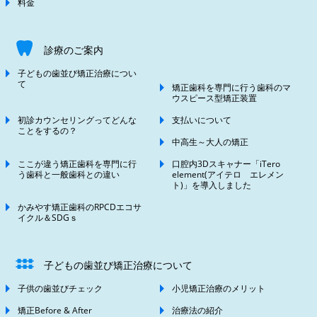
料金
診療のご案内
子どもの歯並び矯正治療につい
て
矯正歯科を専門に行う歯科のマ
ウスピース型矯正装置
初診カウンセリングってどんな
支払いについて
ことをするの？
中高生～大人の矯正
ここが違う矯正歯科を専門に行
口腔内3Dスキャナー「iTero
う歯科と一般歯科との違い
element(アイテロ エレメン
ト)」を導入しました
かみやす矯正歯科のRPCDエコサ
イクル＆SDGｓ
子どもの歯並び矯正治療について
子供の歯並びチェック
小児矯正治療のメリット
矯正Before & After
治療法の紹介