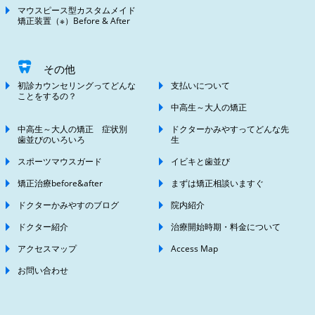
マウスピース型カスタムメイド
矯正装置（※）Before & After
その他
初診カウンセリングってどんな
支払いについて
ことをするの？
中高生～大人の矯正
中高生～大人の矯正 症状別
ドクターかみやすってどんな先
歯並びのいろいろ
生
スポーツマウスガード
イビキと歯並び
矯正治療before&after
まずは矯正相談いますぐ
ドクターかみやすのブログ
院内紹介
ドクター紹介
治療開始時期・料金について
アクセスマップ
Access Map
お問い合わせ