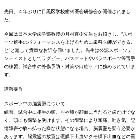
先日、４年ぶりに目黒区学校歯科医会研修会が開催されまし
た。
今回は日本大学歯学部教授の月村直樹先生をお招きし、“スポ
ーツ選手のパフォーマンスを上げるために歯科医師ができるこ
と”と題して貴重なお話を伺いました。先生は公認スポーツデ
ンティストとしてラグビー、バスケットやパラスポーツ等選手
の練習、試合中の外傷予防・対策や口腔ケアに務められていま
す。
講演要旨
スポーツ中の脳震盪について
練習、試合中に相手の頭、肘や膝が顔面に当たると歯だけでな
く、頭にも衝撃を受けます。その衝撃により頭痛、吐き気、記
憶障害や酔っ払った様な状態になる場合、脳震盪を疑う必要が
あります。脳震盪の放置は硬膜下出血やクモ膜下出血などの重