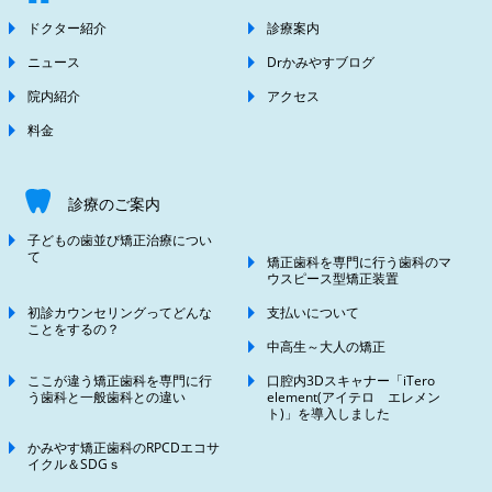
ドクター紹介
診療案内
ニュース
Drかみやすブログ
院内紹介
アクセス
料金
診療のご案内
子どもの歯並び矯正治療につい
て
矯正歯科を専門に行う歯科のマ
ウスピース型矯正装置
初診カウンセリングってどんな
支払いについて
ことをするの？
中高生～大人の矯正
ここが違う矯正歯科を専門に行
口腔内3Dスキャナー「iTero
う歯科と一般歯科との違い
element(アイテロ エレメン
ト)」を導入しました
かみやす矯正歯科のRPCDエコサ
イクル＆SDGｓ