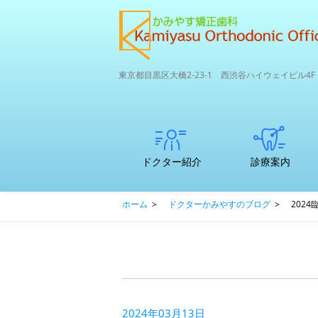
東京都目黒区大橋2-23-1 西渋谷ハイウェイビル4F
ドクター紹介
診療案内
矯正専門医
子どもの歯並び
初診カウンセリ
支払いについて
中高生～大人の
ここが違う矯正
口腔内3Dスキャ
かみやす矯正歯
ホーム
>
ドクターかみやすのブログ
>
202
のマウスピ
矯正治療につい
ングってどんな
矯正
専門医院と一般
ナー
科のRPCDエコ
ース矯正
て
ことをするの？
歯科との違い
サイクル＆SDG
ｓ
2024年03月13日