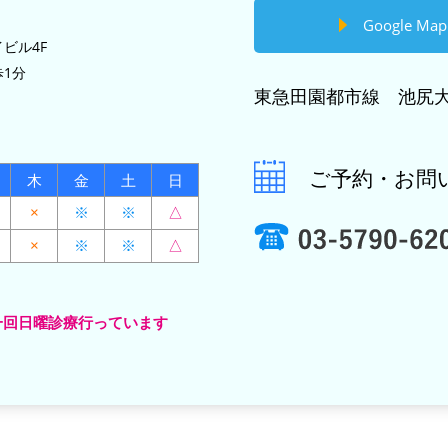
Google Map
ビル4F
1分
東急田園都市線 池尻大
ご予約・お問
木
金
土
日
×
※
※
△
×
※
※
△
一回日曜診療行っています