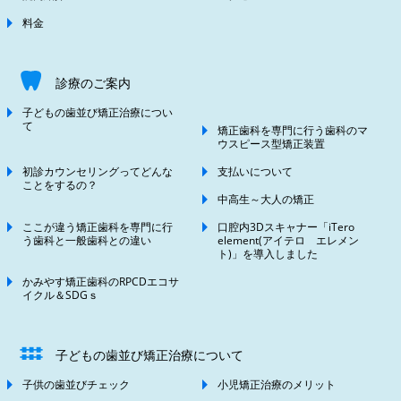
料金
診療のご案内
子どもの歯並び矯正治療につい
て
矯正歯科を専門に行う歯科のマ
ウスピース型矯正装置
初診カウンセリングってどんな
支払いについて
ことをするの？
中高生～大人の矯正
ここが違う矯正歯科を専門に行
口腔内3Dスキャナー「iTero
う歯科と一般歯科との違い
element(アイテロ エレメン
ト)」を導入しました
かみやす矯正歯科のRPCDエコサ
イクル＆SDGｓ
子どもの歯並び矯正治療について
子供の歯並びチェック
小児矯正治療のメリット