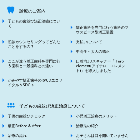
診療のご案内
子どもの歯並び矯正治療につい
て
矯正歯科を専門に行う歯科のマ
ウスピース型矯正装置
初診カウンセリングってどんな
支払いについて
ことをするの？
中高生～大人の矯正
ここが違う矯正歯科を専門に行
口腔内3Dスキャナー「iTero
う歯科と一般歯科との違い
element(アイテロ エレメン
ト)」を導入しました
かみやす矯正歯科のRPCDエコサ
イクル＆SDGｓ
子どもの歯並び矯正治療について
子供の歯並びチェック
小児矯正治療のメリット
矯正Before & After
治療法の紹介
治療の流れ
お子さんは口を開いていません