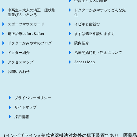
中高生～大人の矯正
中高生～大人の矯正 症状別
ドクターかみやすってどんな先
歯並びのいろいろ
生
スポーツマウスガード
イビキと歯並び
矯正治療before&after
まずは矯正相談いますぐ
ドクターかみやすのブログ
院内紹介
ドクター紹介
治療開始時期・料金について
アクセスマップ
Access Map
お問い合わせ
プライバシーポリシー
サイトマップ
採用情報
（インビザライン※完成物薬機法対象外の矯正装置であり、医薬品