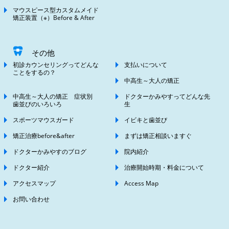
マウスピース型カスタムメイド
矯正装置（※）Before & After
その他
初診カウンセリングってどんな
支払いについて
ことをするの？
中高生～大人の矯正
中高生～大人の矯正 症状別
ドクターかみやすってどんな先
歯並びのいろいろ
生
スポーツマウスガード
イビキと歯並び
矯正治療before&after
まずは矯正相談いますぐ
ドクターかみやすのブログ
院内紹介
ドクター紹介
治療開始時期・料金について
アクセスマップ
Access Map
お問い合わせ