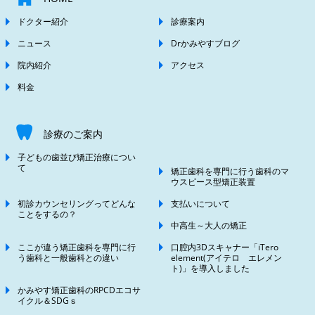
ドクター紹介
診療案内
ニュース
Drかみやすブログ
院内紹介
アクセス
料金
診療のご案内
子どもの歯並び矯正治療につい
て
矯正歯科を専門に行う歯科のマ
ウスピース型矯正装置
初診カウンセリングってどんな
支払いについて
ことをするの？
中高生～大人の矯正
ここが違う矯正歯科を専門に行
口腔内3Dスキャナー「iTero
う歯科と一般歯科との違い
element(アイテロ エレメン
ト)」を導入しました
かみやす矯正歯科のRPCDエコサ
イクル＆SDGｓ