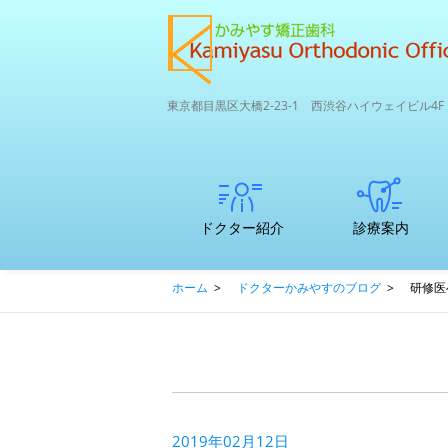
東京都目黒区大橋2-23-1 西渋谷ハイウェイビル4F
ドクター紹介
診療案内
矯正専門医
子どもの歯並び
初診カウンセリ
支払いについて
中高生～大人の
ここが違う矯正
口腔内3Dスキャ
かみやす矯正歯
ホーム
>
ドクターかみやすのブログ
>
研修医
のマウスピ
矯正治療につい
ングってどんな
矯正
専門医院と一般
ナー
科のRPCDエコ
ース矯正
て
ことをするの？
歯科との違い
サイクル＆SDG
ｓ
2019年02月12日