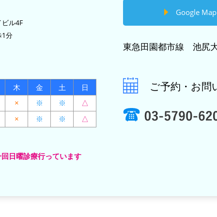
Google Map
ビル4F
1分
東急田園都市線 池尻大
ご予約・お問
木
金
土
日
×
※
※
△
×
※
※
△
一回日曜診療行っています