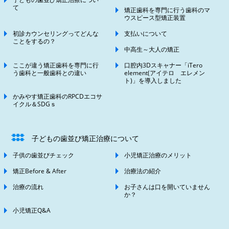
て
矯正歯科を専門に行う歯科のマ
ウスピース型矯正装置
初診カウンセリングってどんな
支払いについて
ことをするの？
中高生～大人の矯正
ここが違う矯正歯科を専門に行
口腔内3Dスキャナー「iTero
う歯科と一般歯科との違い
element(アイテロ エレメン
ト)」を導入しました
かみやす矯正歯科のRPCDエコサ
イクル＆SDGｓ
子どもの歯並び矯正治療について
子供の歯並びチェック
小児矯正治療のメリット
矯正Before & After
治療法の紹介
治療の流れ
お子さんは口を開いていません
か？
小児矯正Q&A