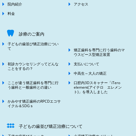
院内紹介
アクセス
料金
診療のご案内
子どもの歯並び矯正治療につい
て
矯正歯科を専門に行う歯科のマ
ウスピース型矯正装置
初診カウンセリングってどんな
支払いについて
ことをするの？
中高生～大人の矯正
ここが違う矯正歯科を専門に行
口腔内3Dスキャナー「iTero
う歯科と一般歯科との違い
element(アイテロ エレメン
ト)」を導入しました
かみやす矯正歯科のRPCDエコサ
イクル＆SDGｓ
子どもの歯並び矯正治療について