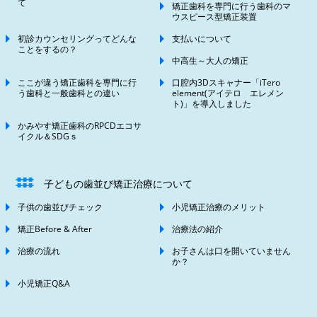
て
矯正歯科を専門に行う歯科のマ
ウスピース型矯正装置
初診カウンセリングってどんな
支払いについて
ことをするの？
中高生～大人の矯正
ここが違う矯正歯科を専門に行
口腔内3Dスキャナー「iTero
う歯科と一般歯科との違い
element(アイテロ エレメン
ト)」を導入しました
かみやす矯正歯科のRPCDエコサ
イクル＆SDGｓ
子どもの歯並び矯正治療について
子供の歯並びチェック
小児矯正治療のメリット
矯正Before & After
治療法の紹介
治療の流れ
お子さんは口を開いていません
か？
小児矯正Q&A