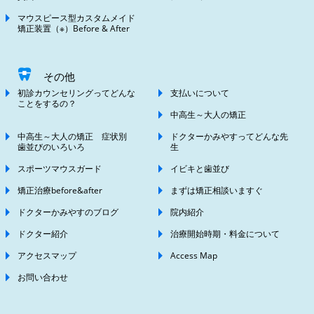
マウスピース型カスタムメイド
矯正装置（※）Before & After
その他
初診カウンセリングってどんな
支払いについて
ことをするの？
中高生～大人の矯正
中高生～大人の矯正 症状別
ドクターかみやすってどんな先
歯並びのいろいろ
生
スポーツマウスガード
イビキと歯並び
矯正治療before&after
まずは矯正相談いますぐ
ドクターかみやすのブログ
院内紹介
ドクター紹介
治療開始時期・料金について
アクセスマップ
Access Map
お問い合わせ