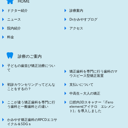
HOME
ドクター紹介
診療案内
ニュース
Drかみやすブログ
院内紹介
アクセス
料金
診療のご案内
子どもの歯並び矯正治療につい
て
矯正歯科を専門に行う歯科のマ
ウスピース型矯正装置
初診カウンセリングってどんな
支払いについて
ことをするの？
中高生～大人の矯正
ここが違う矯正歯科を専門に行
口腔内3Dスキャナー「iTero
う歯科と一般歯科との違い
element(アイテロ エレメン
ト)」を導入しました
かみやす矯正歯科のRPCDエコサ
イクル＆SDGｓ