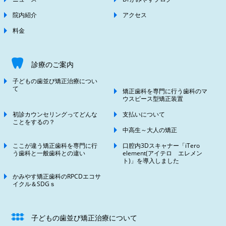
院内紹介
アクセス
料金
診療のご案内
子どもの歯並び矯正治療につい
て
矯正歯科を専門に行う歯科のマ
ウスピース型矯正装置
初診カウンセリングってどんな
支払いについて
ことをするの？
中高生～大人の矯正
ここが違う矯正歯科を専門に行
口腔内3Dスキャナー「iTero
う歯科と一般歯科との違い
element(アイテロ エレメン
ト)」を導入しました
かみやす矯正歯科のRPCDエコサ
イクル＆SDGｓ
子どもの歯並び矯正治療について