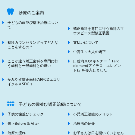
診療のご案内
子どもの歯並び矯正治療につい
て
矯正歯科を専門に行う歯科のマ
ウスピース型矯正装置
初診カウンセリングってどんな
支払いについて
ことをするの？
中高生～大人の矯正
ここが違う矯正歯科を専門に行
口腔内3Dスキャナー「iTero
う歯科と一般歯科との違い
element(アイテロ エレメン
ト)」を導入しました
かみやす矯正歯科のRPCDエコサ
イクル＆SDGｓ
子どもの歯並び矯正治療について
子供の歯並びチェック
小児矯正治療のメリット
矯正Before & After
治療法の紹介
治療の流れ
お子さんは口を開いていません